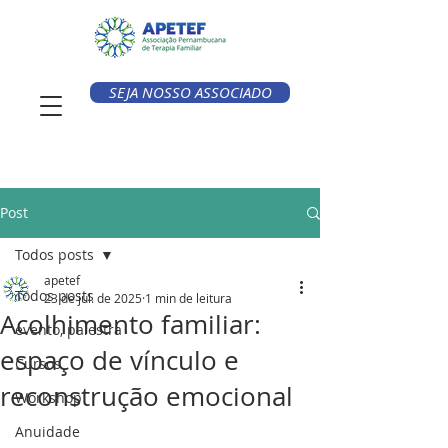
SEJA NOSSO ASSOCIADO
Post
Todos posts
apetef
Todos posts
23 de jul. de 2025
1 min de leitura
Acolhimento familiar:
evento, palestra
espaço de vínculo e
Cursos
reconstrução emocional
Workshop
Anuidade