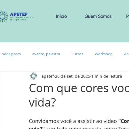
Início
Quem Somos
P
Todos posts
evento, palestra
Cursos
Workshop
An
apetef
26 de set. de 2025
1 min de leitura
Com que cores voc
vida?
Convidamos você a assistir ao vídeo 
“Co
vida?”
, um bate-papo especial entre Tera