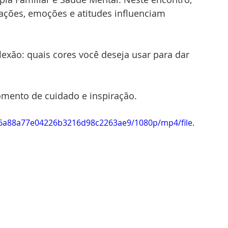
ações, emoções e atitudes influenciam 
exão: quais cores você deseja usar para dar 
omento de cuidado e inspiração.
4a6a88a77e04226b3216d98c2263ae9/1080p/mp4/file.