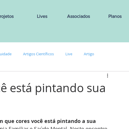
rojetos
Lives
Associados
Planos
uidade
Artigos Científicos
Live
Artigo
ê está pintando sua
m que cores você está pintando a sua 
pia Familiar e Saúde Mental. Neste encontro, 