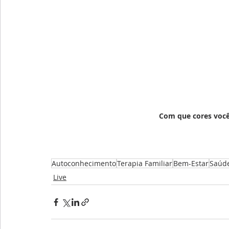
Com que cores você
Autoconhecimento
Terapia Familiar
Bem-Estar
Saúd
Live