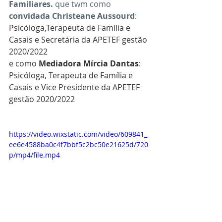
Familiares. 
que twm como 
convidada Christeane Aussourd
: 
Psicóloga,Terapeuta de Família e 
Casais e Secretária da APETEF gestão 
2020/2022
e como 
Mediadora Mírcia Dantas
: 
Psicóloga, Terapeuta de Família e 
Casais e Vice Presidente da APETEF 
gestão 2020/2022
https://video.wixstatic.com/video/609841_
ee6e4588ba0c4f7bbf5c2bc50e21625d/720
p/mp4/file.mp4