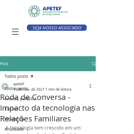
SEJA NOSSO ASSOCIADO
Post
Todos posts
apetef
Todos posts
19 de nov. de 2021
1 min de leitura
Roda de Conversa -
evento, palestra
Impacto da tecnologia nas
Cursos
Relações Familiares
Workshop
A tecnologia tem crescido em um 
Anuidade