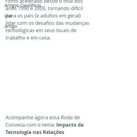
ritmo acelerado desde o final dos 
Artigos Científicos
anos 1990 e 2000, tornando difícil 
para os pais (e adultos em geral) 
Live
lidar com os desafios das mudanças 
Artigo
tecnológicas em seus locais de 
trabalho e em casa.
Acompanhe agora essa Roda de 
Convesa com o tema:
 Impacto da 
Tecnologia nas Relações 