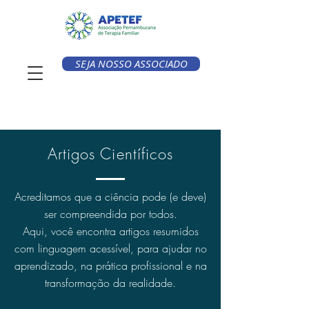
SEJA NOSSO ASSOCIADO
Artigos Científicos
Acreditamos que a ciência pode (e deve)
ser compreendida por todos.
Aqui, você encontra artigos resumidos
com linguagem acessível, para ajudar no
aprendizado, na prática profissional e na
transformação da realidade.