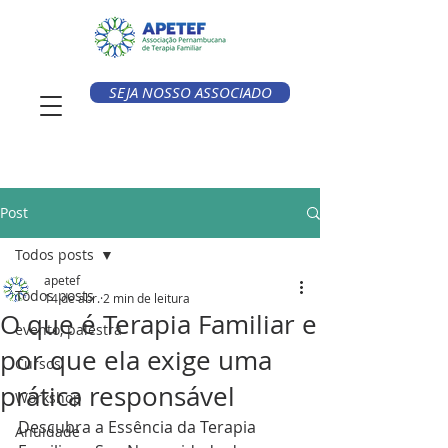
SEJA NOSSO ASSOCIADO
Post
Todos posts
apetef
Todos posts
14 de abr.
2 min de leitura
O que é Terapia Familiar e
evento, palestra
por que ela exige uma
Cursos
prática responsável
Workshop
Descubra a Essência da Terapia 
Anuidade