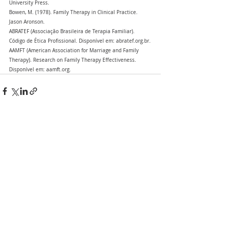
University Press.
Bowen, M. (1978). Family Therapy in Clinical Practice. 
Jason Aronson.
ABRATEF (Associação Brasileira de Terapia Familiar). 
Código de Ética Profissional. Disponível em: abratef.org.br.
AAMFT (American Association for Marriage and Family 
Therapy). Research on Family Therapy Effectiveness. 
Disponível em: aamft.org.
Posts recentes
Ver tudo